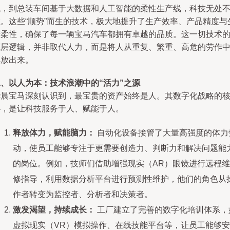
统，到总装车间基于大数据和人工智能的柔性生产线，科技无处
在。这些“顺势”而生的技术，极大地提升了生产效率、产品精度与
产柔性，确保了每一辆宝马汽车都拥有卓越的品质。这一切技术
底层逻辑，并非取代人力，而是将人从重复、繁重、高危的劳作
解放出来。
二、以人为本：技术浪潮中的“活力”之源
华晨宝马深刻认识到，最宝贵的资产始终是人。其数字化战略的
心，是让科技服务于人、赋能于人。
释放体力，赋能脑力：
自动化设备接管了大量高强度的体力
动，使员工能够专注于更需要创造力、判断力和解决问题能
的岗位。例如，技师们借助增强现实（AR）眼镜进行远程维
修指导，利用数据分析平台进行预测性维护，他们的角色从
作者转变为监控者、分析者和决策者。
激发渴望，持续成长：
工厂建立了完善的数字化培训体系，
虚拟现实（VR）模拟操作、在线技能平台等，让员工能够安