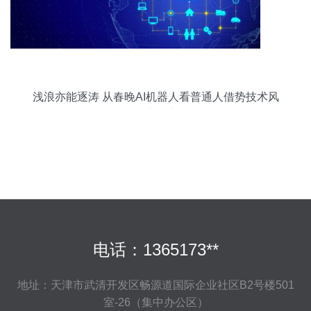
浅浪亦能逐涛 从春晚AI机器人看普通人借势技术风
口的生存之道
电话：1365173**
地址：天津市武清开发区畅源道国际企业社区B2号楼501
室-26（集中办公区）