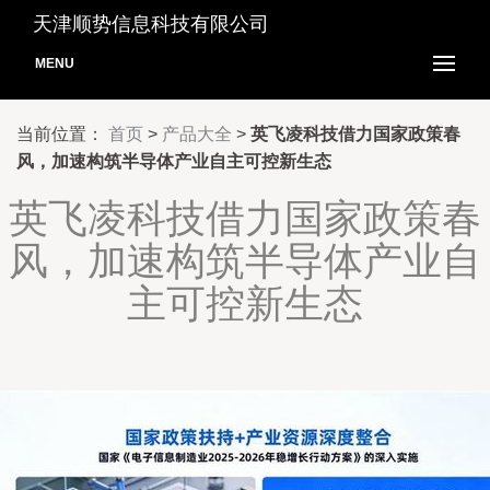
天津顺势信息科技有限公司
MENU
当前位置：
首页
>
产品大全
>
英飞凌科技借力国家政策春
风，加速构筑半导体产业自主可控新生态
英飞凌科技借力国家政策春
风，加速构筑半导体产业自
主可控新生态