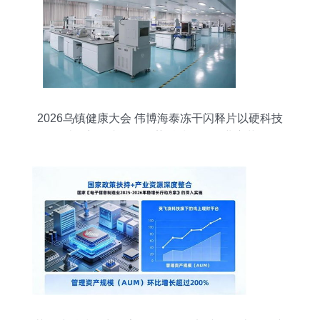
2026乌镇健康大会 伟博海泰冻干闪释片以硬科技
破局剂型内卷，顺势科技引领行业变革