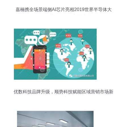
嘉楠携全场景端侧AI芯片亮相2019世界半导体大
会，顺势科技发表主旨演讲
优数科技品牌升级，顺势科技赋能区域营销市场新
篇章