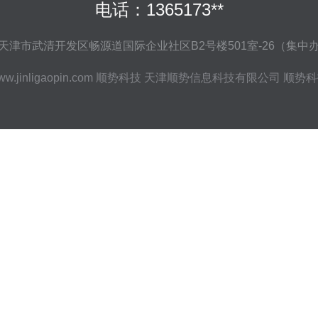
电话：1365173**
天津市武清开发区畅源道国际企业社区B2号楼501室-26（集中
w.jinligaopin.com
顺势科技
天津顺势信息科技有限公司
顺势科