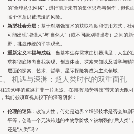
的“全球意识网络”，进行前所未有的集体思考与创作，但也
临个体意识被淹没的风险。
新型社会分层
：基于对增强技术的获取程度和使用方式，社
可能出现“增强人”与“自然人”（或不同级别增强者）之间的新
野，挑战传统的平等观念。
重新定义幸福与成就
：当基本生存需求由机器满足，人生的
求将彻底转向自我实现、创造体验、探索未知以及哲学与精
层面的探索。艺术、哲学、星际探险将成为主流领域。
三、 机遇与深渊：超人类时代的双重面孔
往2050年的道路并非一片坦途。在拥抱“顺势科技”带来的无限
时，我们必须直视其投下的深邃阴影：
伦理的迷阵
：改造人性，何处是边界？增强技术是否会加剧
平等，创造一个无法跨越的生物学阶级？被增强的“后人类”
还是“人类”吗？