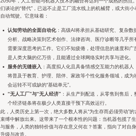
到2050年，人工智能与机器人技术的融合将达到一个成熟的拐点
我们谈论的“替代”，已远不止是工厂流水线上的机械臂，或大街小
的自动驾驶。它意味着：
认知劳动的全面自动化
：高级AI将承担从基础研究、复杂数
分析、战略决策到艺术创作、法律咨询、医疗诊断等几乎所
需要深度思考的工作。它们不知疲倦，处理信息的速度和广
是人类大脑的亿万倍，且能通过全球网络实时共享与进化。
服务的无缝嵌入
：高度拟人化且具备情感交互能力的机器人
将普及于教育、护理、陪伴、家政等个性化服务领域，成为
会运转不可或缺的“基础单元”。
“无人工厂”与“无人经济”
：从生产到配送，从零售到售后，
个经济链条将在极少人类直接干预下高效运行。
至此，人类历史上第一次，绝大多数人将从“为生存而必须劳动”的
老束缚中解放出来。这带来了一个根本性的问题：当机器包揽了
产与服务，人类的独特价值与存在意义何在？答案，指向了对自
的升级与改造。