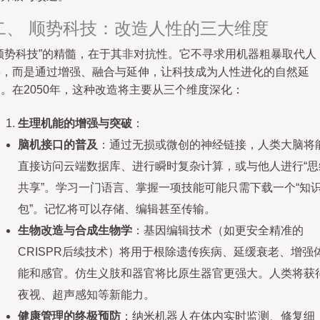
二、 顺势科技：改造人性的三大维度
“顺势科技”的精髓，在于其非对抗性。它不寻求用机器粗暴取代人
类，而是通过增强、融合与延伸，让科技成为人性进化的自然延
。在2050年，这种改造将主要从三个维度深化：
生理机能的增强与突破
：
脑机接口的普及
：通过无损或微创的神经链接，人类大脑将
直接访问云端数据库、进行瞬时复杂计算，或与他人进行“思
共享”。学习一门语言、掌握一项技能可能只需下载一个“知
包”。记忆将可以存储、编辑甚至传输。
生物改造与合成生物学
：基因编辑技术（如更安全精准的
CRISPR后续技术）将用于根除遗传疾病、延缓衰老、增强
能和感官。仿生义肢和器官将比原生器官更强大。人类将获
夜视、超声感知等新能力。
健康管理的终极预防
：纳米机器人在体内实时监测、修复细