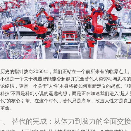
当历史的指针拨向2050年，我们正站在一个前所未有的临界点上
这不仅是一个关于机器智能能否超越并完全替代人类劳动与思考
论终结，更是一个关于“人性”本身将被如何重新定义的起点。“顺
势科技”不再是科幻小说的遥远构想，而是正在加速我们进入“超人
时代”的核心引擎。在这个时代，替代只是序章，改造人性才是真
的革命。
一、 替代的完成：从体力到脑力的全面交接