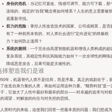
身份的危机
：当记忆可篡改、情感可调节、能力可下载，那
连续的、稳定的“自我”概念将如何维系？人生的意义需要被
底重新寻找。
权力的危险
：掌控人性改造技术的国家、公司或精英，是否
有了一种前所未有的、对人类社会进行“定向进化”的终极权
力？如何防止滥用？
系统的脆弱
：一个完全由高度智能机器和增强人类构成的超
复杂系统，其稳定性和抗风险能力如何？一次全球性的网络
障或恶意攻击，后果可能是灾难性的。
选择塑造我们是谁
2050年，机器替代人类不是结局，而是序幕。真正的戏剧在于，
得了改造自身力量的人类，将如何运用这种力量。“顺势科技”是一
镜子，它放大了人性中最好和最坏的部分——对卓越的追求与对
力的渴望，对解放的向往与对失控的恐惧。
超人类时代的来临，迫使我们回答一些最本质的问题：我们想成