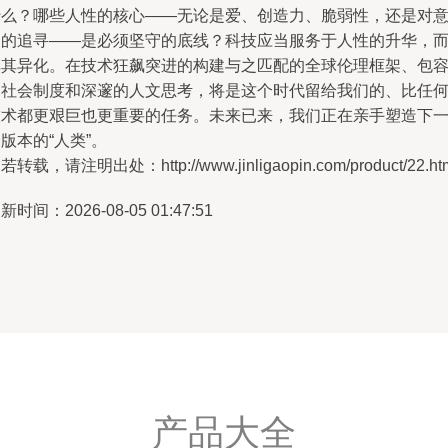
什么？哪些人性的核心——无论是爱、创造力、脆弱性，还是对
义的追寻——是必须坚守的底线？科技应当服务于人性的升华，
非其异化。在技术狂飙突进的构建与之匹配的全球伦理框架、包
的社会制度和深邃的人文思考，将是这个时代留给我们的、比任
技术都更艰巨也更重要的任务。未来已来，我们正在亲手塑造下
版本的“人类”。
若转载，请注明出处：http://www.jinligaopin.com/product/22.ht
新时间：2026-08-05 01:47:51
产品大全